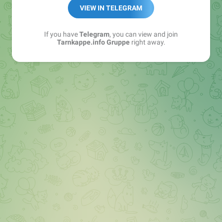
Best of:
@bestoftarnkappe
VIEW IN TELEGRAM
Kochen: https://t.me/+WSW5F1VcmhliMjk6
If you have
Telegram
, you can view and join
Tarnkappe.info Gruppe
right away.