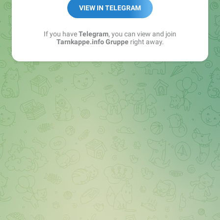
Best of:
@bestoftarnkappe
VIEW IN TELEGRAM
Kochen: https://t.me/+WSW5F1VcmhliMjk6
If you have
Telegram
, you can view and join
Tarnkappe.info Gruppe
right away.