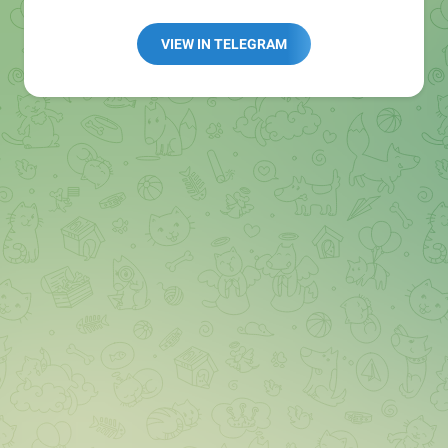
Redaktion:
@Tarnkappe_Redaktion_bot
Best of:
@bestoftarnkappe
VIEW IN TELEGRAM
Kochen: https://t.me/+WSW5F1VcmhliMjk6