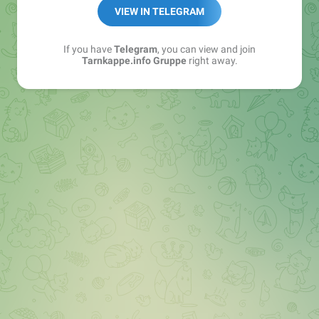
Best of:
@bestoftarnkappe
VIEW IN TELEGRAM
Kochen: https://t.me/+WSW5F1VcmhliMjk6
If you have
Telegram
, you can view and join
Tarnkappe.info Gruppe
right away.