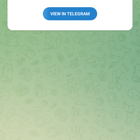
Redaktion:
@Tarnkappe_Redaktion_bot
Best of:
@bestoftarnkappe
VIEW IN TELEGRAM
Kochen: https://t.me/+WSW5F1VcmhliMjk6