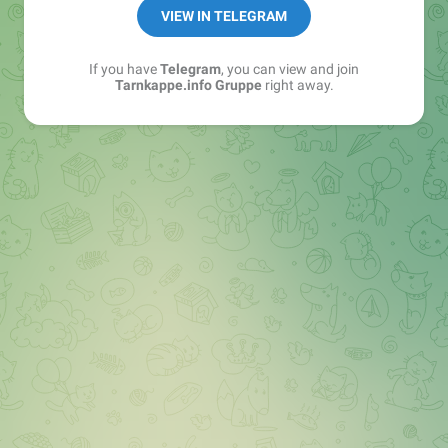
Best of:
@bestoftarnkappe
VIEW IN TELEGRAM
Kochen: https://t.me/+WSW5F1VcmhliMjk6
If you have
Telegram
, you can view and join
Tarnkappe.info Gruppe
right away.